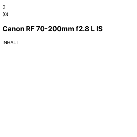
0
(
0
)
Canon RF 70-200mm f2.8 L IS
INHALT