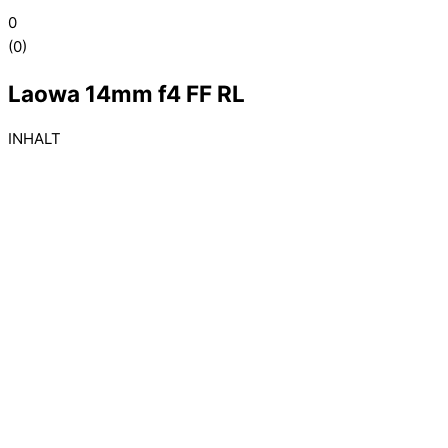
0
(
0
)
Laowa 14mm f4 FF RL
INHALT