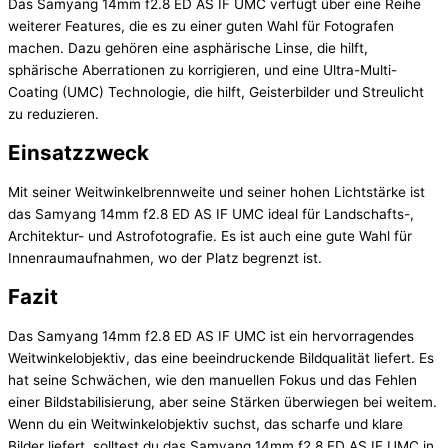
Das Samyang 14mm f2.8 ED AS IF UMC verfügt über eine Reihe
weiterer Features, die es zu einer guten Wahl für Fotografen
machen. Dazu gehören eine asphärische Linse, die hilft,
sphärische Aberrationen zu korrigieren, und eine Ultra-Multi-
Coating (UMC) Technologie, die hilft, Geisterbilder und Streulicht
zu reduzieren.
Einsatzzweck
Mit seiner Weitwinkelbrennweite und seiner hohen Lichtstärke ist
das Samyang 14mm f2.8 ED AS IF UMC ideal für Landschafts-,
Architektur- und Astrofotografie. Es ist auch eine gute Wahl für
Innenraumaufnahmen, wo der Platz begrenzt ist.
Fazit
Das Samyang 14mm f2.8 ED AS IF UMC ist ein hervorragendes
Weitwinkelobjektiv, das eine beeindruckende Bildqualität liefert. Es
hat seine Schwächen, wie den manuellen Fokus und das Fehlen
einer Bildstabilisierung, aber seine Stärken überwiegen bei weitem.
Wenn du ein Weitwinkelobjektiv suchst, das scharfe und klare
Bilder liefert, solltest du das Samyang 14mm f2.8 ED AS IF UMC in