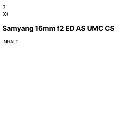
0
(
0
)
Samyang 16mm f2 ED AS UMC CS
INHALT