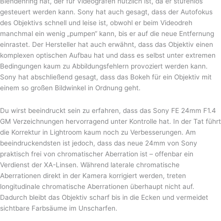
Blendenring hat, der für Videografen nützlich ist, da er stufenlos
gesteuert werden kann. Sony hat auch gesagt, dass der Autofokus
des Objektivs schnell und leise ist, obwohl er beim Videodreh
manchmal ein wenig „pumpen“ kann, bis er auf die neue Entfernung
einrastet. Der Hersteller hat auch erwähnt, dass das Objektiv einen
komplexen optischen Aufbau hat und dass es selbst unter extremen
Bedingungen kaum zu Abbildungsfehlern provoziert werden kann.
Sony hat abschließend gesagt, dass das Bokeh für ein Objektiv mit
einem so großen Bildwinkel in Ordnung geht.
Du wirst beeindruckt sein zu erfahren, dass das Sony FE 24mm F1.4
GM Verzeichnungen hervorragend unter Kontrolle hat. In der Tat führt
die Korrektur in Lightroom kaum noch zu Verbesserungen. Am
beeindruckendsten ist jedoch, dass das neue 24mm von Sony
praktisch frei von chromatischer Aberration ist – offenbar ein
Verdienst der XA-Linsen. Während laterale chromatische
Aberrationen direkt in der Kamera korrigiert werden, treten
longitudinale chromatische Aberrationen überhaupt nicht auf.
Dadurch bleibt das Objektiv scharf bis in die Ecken und vermeidet
sichtbare Farbsäume im Unscharfen.