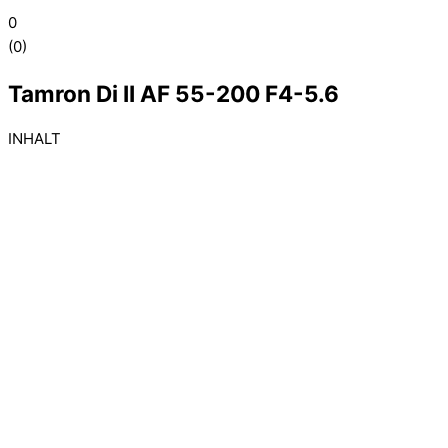
0
(
0
)
Tamron Di II AF 55-200 F4-5.6
INHALT